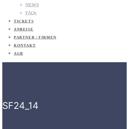
NEWS
FAQs
TICKETS
ANREISE
PARTNER | FIRMEN
KONTAKT
AGB
SF24_14